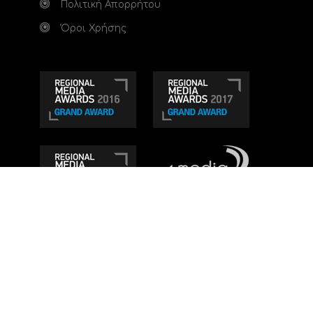
Πολιτική Απορρήτου
Όροι Χρήσης
Τηλεοπτικό κανάλι Ionian TV - Η Τηλεόραση της
Δυτικής Ελλάδας
. Ενημέρωση, Άποψη, Ψυχαγωγία.
Κατασκευή ιστοσελίδας: Set 2 Web