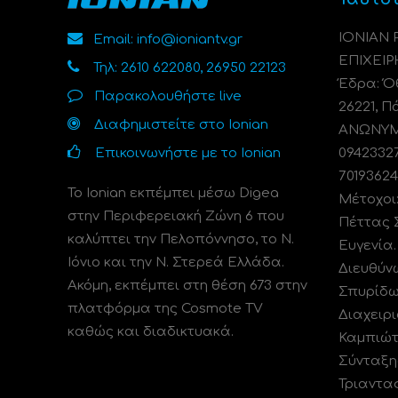
ΙΟΝΙΑΝ
Email: info@ioniantv.gr
ΕΠΙΧΕΙΡ
Τηλ: 2610 622080, 26950 22123
Έδρα: Όθ
Παρακολουθήστε live
26221, Π
Διαφημιστείτε στο Ionian
ΑΝΩΝΥΜΗ
Επικοινωνήστε με το Ionian
0942332
70193624
Το Ionian εκπέμπει μέσω Digea
Μέτοχοι
στην Περιφερειακή Ζώνη 6 που
Πέττας 
καλύπτει την Πελοπόννησο, το N.
Ευγενία
Ιόνιο και την Ν. Στερεά Ελλάδα.
Διευθύν
Ακόμη, εκπέμπει στη θέση 673 στην
Σπυρίδω
πλατφόρμα της Cosmote TV
Διαχειρι
καθώς και διαδικτυακά.
Καμπιώτ
Σύνταξη
Τριαντα