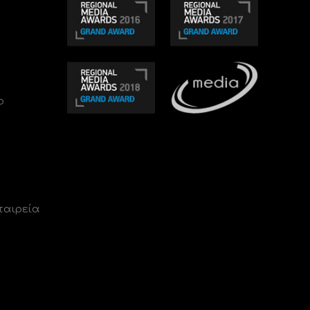
ο
ταιρεία