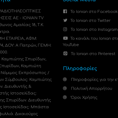
 ΡΑΔΙΟΤΗΛΕΟΠΤΙΚΕΣ
Το Ionian στο Facebook
ΗΣΕΙΣ ΑΕ - IONIAN TV
Το Ionian στο Twitter
ωνος Αμαλίας 18, Τ.Κ.
Το Ionian στο Instagram
άτρα.
 ΕΤΑΙΡΕΙΑ, ΑΦΜ:
Το κανάλι του Ionian στ
YouTube
74, ΔΟΥ: A Πατρών, ΓΕΜΗ:
000.
Το Ionian στο Pinterest
: Καμπιώτης Σπυρίδων,
Σπυρίδων, Καμπιώτη
Πληροφορίες
. Νόμιμος Εκπρόσωπος /
ων Σύμβουλος: Καμπιώτης
Πληροφορίες για την ε
ν. Διευθυντής &
Πολιτική Απορρήτου
στής Ιστοσελίδας:
Όροι Χρήσης
ης Σπυρίδων. Διευθυντής
ς Ιστοσελίδας: Μπάστα
φυλλιά. Δικαιούχος