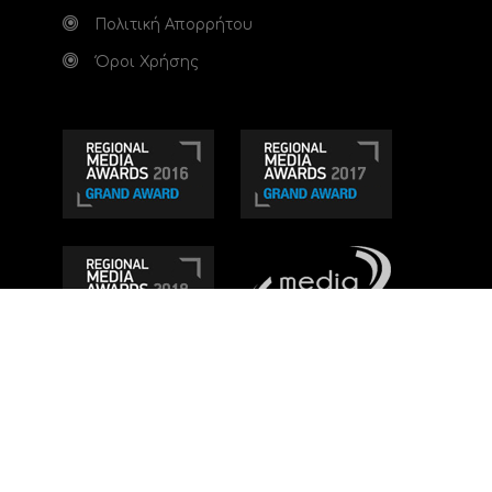
Πολιτική Απορρήτου
Όροι Χρήσης
Τηλεοπτικό κανάλι Ionian TV - Η Τηλεόραση της
Δυτικής Ελλάδας
. Ενημέρωση, Άποψη, Ψυχαγωγία.