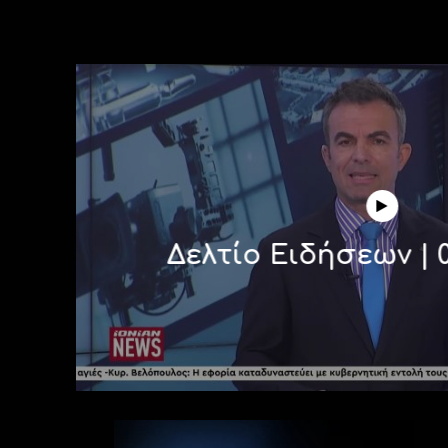
Δελτίο Ειδήσεων | 0