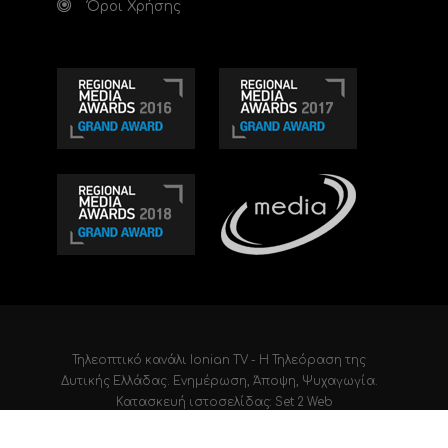
Όροι Χρήσης
Τηλεοπτικό κανάλι Ionian TV - Η Τηλεόραση της
Δυτικής Ελλάδας
. Ενημέρωση, Άποψη, Ψυχαγωγία.
Κατασκευή ιστοσελίδας: Set 2 Web