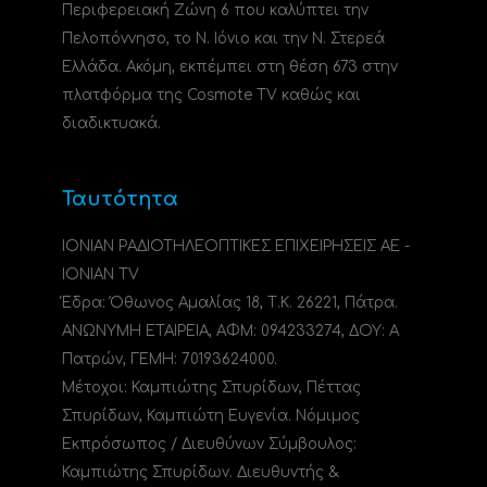
Περιφερειακή Ζώνη 6 που καλύπτει την
Πελοπόννησο, το N. Ιόνιο και την Ν. Στερεά
Ελλάδα. Ακόμη, εκπέμπει στη θέση 673 στην
πλατφόρμα της Cosmote TV καθώς και
διαδικτυακά.
Ταυτότητα
ΙΟΝΙΑΝ ΡΑΔΙΟΤΗΛΕΟΠΤΙΚΕΣ ΕΠΙΧΕΙΡΗΣΕΙΣ ΑΕ -
IONIAN TV
Έδρα: Όθωνος Αμαλίας 18, Τ.Κ. 26221, Πάτρα.
ΑΝΩΝΥΜΗ ΕΤΑΙΡΕΙΑ, ΑΦΜ: 094233274, ΔΟΥ: A
Πατρών, ΓΕΜΗ: 70193624000.
Μέτοχοι: Καμπιώτης Σπυρίδων, Πέττας
Σπυρίδων, Καμπιώτη Ευγενία. Νόμιμος
Εκπρόσωπος / Διευθύνων Σύμβουλος:
Καμπιώτης Σπυρίδων. Διευθυντής &