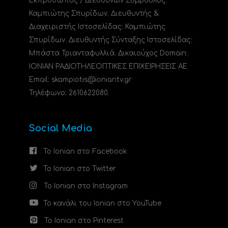
Εκπρόσωπος / Διευθύνων Σύμβουλος:
Καμπιώτης Σπυρίδων. Διευθυντής &
Διαχειριστής Ιστοσελίδας: Καμπιώτης
Σπυρίδων. Διευθυντής Σύνταξης Ιστοσελίδας:
Μπάστα Τριανταφυλλιά. Δικαιούχος Domain:
ΙΟΝΙΑΝ ΡΑΔΙΟΤΗΛΕΟΠΤΙΚΕΣ ΕΠΙΧΕΙΡΗΣΕΙΣ ΑΕ
Email: skampiotis@ioniantv.gr
Τηλέφωνο: 2610622080.
Social Media
Το Ionian στο Facebook
Το Ionian στο Twitter
Το Ionian στο Instagram
Το κανάλι του Ionian στο YouTube
Το Ionian στο Pinterest