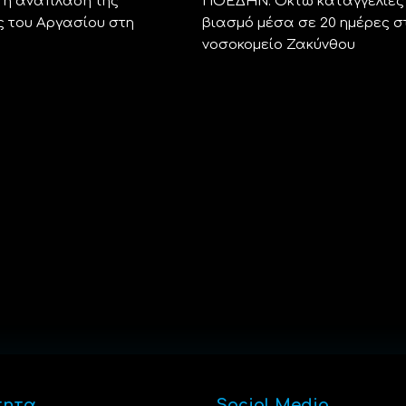
η ανάπλαση της
ΠΟΕΔΗΝ: Οκτώ καταγγελίες 
 του Αργασίου στη
βιασμό μέσα σε 20 ημέρες σ
νοσοκομείο Ζακύνθου
τητα
Social Media