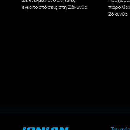
Σε «τέλμα» οι αθλητικές
Προχωρά 
εγκαταστάσεις στη Ζάκυνθο
παραλίας
Ζάκυνθο
Ταυτό