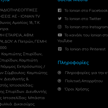
 ΡΑΔΙΟΤΗΛΕΟΠΤΙΚΕΣ
Το Ionian στο Facebook
ΗΣΕΙΣ ΑΕ - IONIAN TV
Το Ionian στο Twitter
ωνος Αμαλίας 18, Τ.Κ.
Το Ionian στο Instagram
άτρα.
 ΕΤΑΙΡΕΙΑ, ΑΦΜ:
Το κανάλι του Ionian στ
YouTube
74, ΔΟΥ: A Πατρών, ΓΕΜΗ:
000.
Το Ionian στο Pinterest
: Καμπιώτης Σπυρίδων,
Σπυρίδων, Καμπιώτη
Πληροφορίες
. Νόμιμος Εκπρόσωπος /
ων Σύμβουλος: Καμπιώτης
Πληροφορίες για την ε
ν. Διευθυντής &
Πολιτική Απορρήτου
στής Ιστοσελίδας:
Όροι Χρήσης
ης Σπυρίδων. Διευθυντής
ς Ιστοσελίδας: Μπάστα
φυλλιά. Δικαιούχος