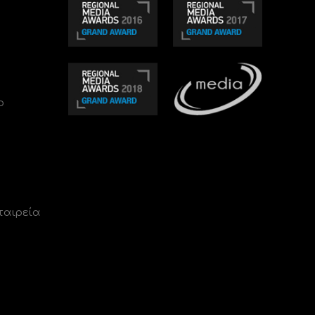
ο
ταιρεία