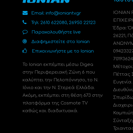
ΙΟΝΙΑΝ
Email: info@ioniantv.gr
ΕΠΙΧΕΙΡ
Τηλ: 2610 622080, 26950 22123
Έδρα: Όθ
Παρακολουθήστε live
26221, Π
Διαφημιστείτε στο Ionian
ΑΝΩΝΥΜΗ
Επικοινωνήστε με το Ionian
0942332
70193624
Το Ionian εκπέμπει μέσω Digea
Μέτοχοι
στην Περιφερειακή Ζώνη 6 που
Πέττας 
καλύπτει την Πελοπόννησο, το N.
Ευγενία
Ιόνιο και την Ν. Στερεά Ελλάδα.
Διευθύν
Ακόμη, εκπέμπει στη θέση 673 στην
Σπυρίδω
πλατφόρμα της Cosmote TV
Διαχειρι
καθώς και διαδικτυακά.
Καμπιώτ
Σύνταξη
Τριαντα