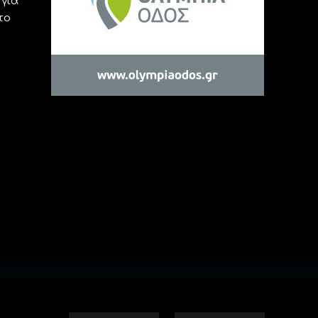
για
το