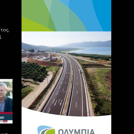
ς
τος.
ί