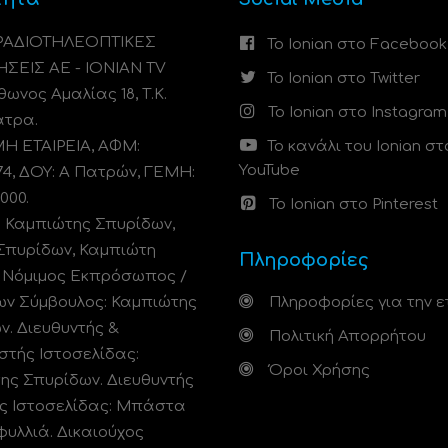
 ΡΑΔΙΟΤΗΛΕΟΠΤΙΚΕΣ
Το Ionian στο Facebook
ΗΣΕΙΣ ΑΕ - IONIAN TV
Το Ionian στο Twitter
ωνος Αμαλίας 18, Τ.Κ.
Το Ionian στο Instagram
άτρα.
 ΕΤΑΙΡΕΙΑ, ΑΦΜ:
Το κανάλι του Ionian στ
YouTube
74, ΔΟΥ: A Πατρών, ΓΕΜΗ:
000.
Το Ionian στο Pinterest
: Καμπιώτης Σπυρίδων,
Σπυρίδων, Καμπιώτη
Πληροφορίες
. Νόμιμος Εκπρόσωπος /
ων Σύμβουλος: Καμπιώτης
Πληροφορίες για την ε
ν. Διευθυντής &
Πολιτική Απορρήτου
στής Ιστοσελίδας:
Όροι Χρήσης
ης Σπυρίδων. Διευθυντής
ς Ιστοσελίδας: Μπάστα
φυλλιά. Δικαιούχος