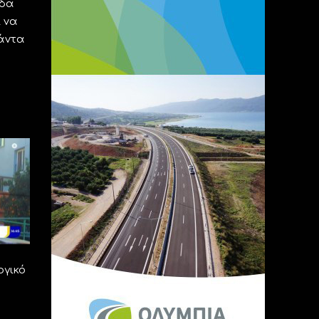
άδα
ι να
πάντα
ογικό