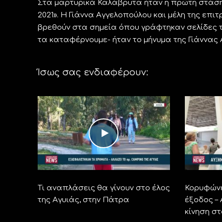
Στα μαρτυρικά Καλάβρυτα ήταν η πρώτη στάση,
2021». Η Γιάννα Αγγελοπούλου και μέλη της επι
βρεθούν στα σημεία όπου γράφτηκαν σελίδες τη
τα καταφέρνουμε- ήταν το μήνυμα της Γιάννας
Ίσως σας ενδιαφέρουν:
Τι αναπλάσεις θα γίνουν στο έλος
Κορυφώνε
της Αγυιάς, στην Πάτρα
έξοδος –
κίνηση σ