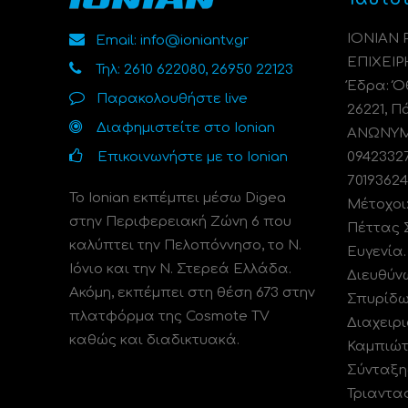
ΙΟΝΙΑΝ
Email: info@ioniantv.gr
ΕΠΙΧΕΙΡ
Τηλ: 2610 622080, 26950 22123
Έδρα: Όθ
Παρακολουθήστε live
26221, Π
Διαφημιστείτε στο Ionian
ΑΝΩΝΥΜΗ
Επικοινωνήστε με το Ionian
0942332
70193624
Το Ionian εκπέμπει μέσω Digea
Μέτοχοι
στην Περιφερειακή Ζώνη 6 που
Πέττας 
καλύπτει την Πελοπόννησο, το N.
Ευγενία
Ιόνιο και την Ν. Στερεά Ελλάδα.
Διευθύν
Ακόμη, εκπέμπει στη θέση 673 στην
Σπυρίδω
πλατφόρμα της Cosmote TV
Διαχειρι
καθώς και διαδικτυακά.
Καμπιώτ
Σύνταξη
Τριαντα