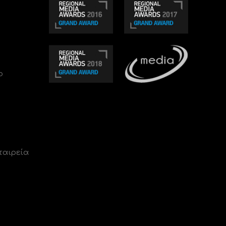
ο
ταιρεία