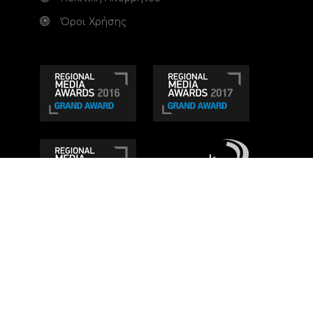
Όροι Χρήσης
Τηλεοπτικό κανάλι Ionian TV - Η Τηλεόραση της
Δυτικής Ελλάδας
. Ενημέρωση, Άποψη, Ψυχαγωγία.
Κατασκευή ιστοσελίδας: Set 2 Web