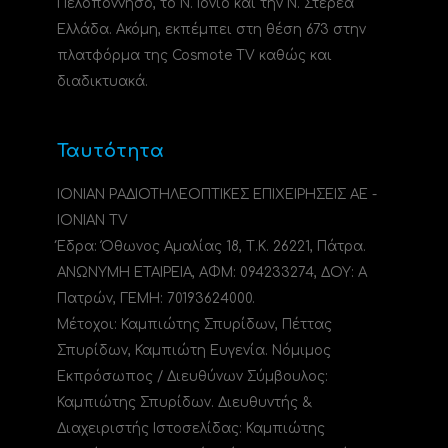
Πελοπόννησο, το N. Ιόνιο και την Ν. Στερεά
Ελλάδα. Ακόμη, εκπέμπει στη θέση 673 στην
πλατφόρμα της Cosmote TV καθώς και
διαδικτυακά.
Ταυτότητα
ΙΟΝΙΑΝ ΡΑΔΙΟΤΗΛΕΟΠΤΙΚΕΣ ΕΠΙΧΕΙΡΗΣΕΙΣ ΑΕ -
IONIAN TV
Έδρα: Όθωνος Αμαλίας 18, Τ.Κ. 26221, Πάτρα.
ΑΝΩΝΥΜΗ ΕΤΑΙΡΕΙΑ, ΑΦΜ: 094233274, ΔΟΥ: A
Πατρών, ΓΕΜΗ: 70193624000.
Μέτοχοι: Καμπιώτης Σπυρίδων, Πέττας
Σπυρίδων, Καμπιώτη Ευγενία. Νόμιμος
Εκπρόσωπος / Διευθύνων Σύμβουλος:
Καμπιώτης Σπυρίδων. Διευθυντής &
Διαχειριστής Ιστοσελίδας: Καμπιώτης