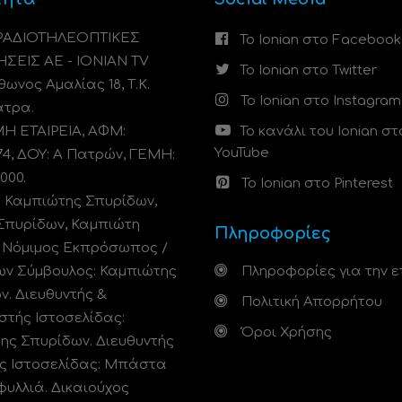
 ΡΑΔΙΟΤΗΛΕΟΠΤΙΚΕΣ
Το Ionian στο Facebook
ΗΣΕΙΣ ΑΕ - IONIAN TV
Το Ionian στο Twitter
ωνος Αμαλίας 18, Τ.Κ.
Το Ionian στο Instagram
άτρα.
 ΕΤΑΙΡΕΙΑ, ΑΦΜ:
Το κανάλι του Ionian στ
YouTube
74, ΔΟΥ: A Πατρών, ΓΕΜΗ:
000.
Το Ionian στο Pinterest
: Καμπιώτης Σπυρίδων,
Σπυρίδων, Καμπιώτη
Πληροφορίες
. Νόμιμος Εκπρόσωπος /
ων Σύμβουλος: Καμπιώτης
Πληροφορίες για την ε
ν. Διευθυντής &
Πολιτική Απορρήτου
στής Ιστοσελίδας:
Όροι Χρήσης
ης Σπυρίδων. Διευθυντής
ς Ιστοσελίδας: Μπάστα
φυλλιά. Δικαιούχος