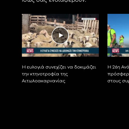
Η ευλογιά συνεχίζει να δοκιμάζει
Η 26η Αν
την κτηνοτροφία της
πρόσφερε
Αιτωλοακαρνανίας
στους συ