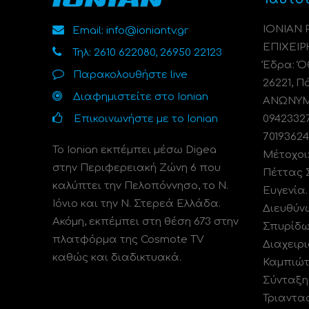
ΙΟΝΙΑΝ
Email: info@ioniantv.gr
ΕΠΙΧΕΙΡ
Τηλ: 2610 622080, 26950 22123
Έδρα: Όθ
Παρακολουθήστε live
26221, Π
Διαφημιστείτε στο Ionian
ΑΝΩΝΥΜΗ
Επικοινωνήστε με το Ionian
0942332
70193624
Το Ionian εκπέμπει μέσω Digea
Μέτοχοι
στην Περιφερειακή Ζώνη 6 που
Πέττας 
καλύπτει την Πελοπόννησο, το N.
Ευγενία
Ιόνιο και την Ν. Στερεά Ελλάδα.
Διευθύν
Ακόμη, εκπέμπει στη θέση 673 στην
Σπυρίδω
πλατφόρμα της Cosmote TV
Διαχειρι
καθώς και διαδικτυακά.
Καμπιώτ
Σύνταξη
Τριαντα