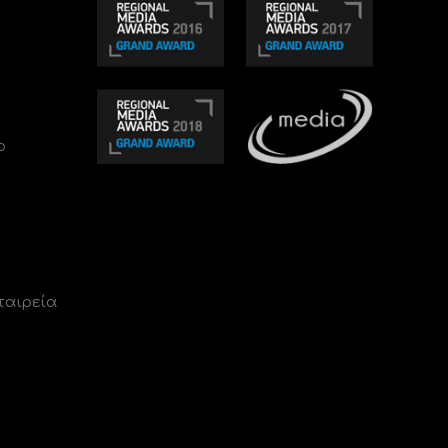
ο
ταιρεία