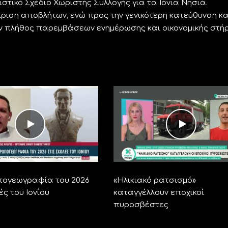
τικό Σχέδιο Χωριστής Συλλογής για τα Ιόνια Νησιά.
ίριση αποβλήτων, ενώ προς την γενικότερη κατεύθυνση κα
ν πλήθος παρεμβάσεων ενημέρωσης και οικονομικής στήρ
ογεωγραφία του 2026
«Ηλικιακό ρατσισμό»
ές του Ιονίου
καταγγέλλουν εποχικοί
πυροσβέστες