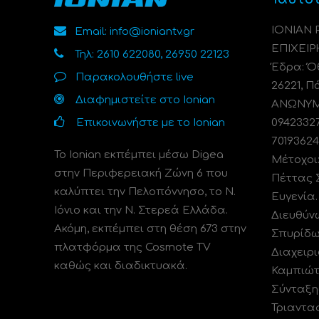
ΙΟΝΙΑΝ
Email: info@ioniantv.gr
ΕΠΙΧΕΙΡ
Τηλ: 2610 622080, 26950 22123
Έδρα: Όθ
Παρακολουθήστε live
26221, Π
Διαφημιστείτε στο Ionian
ΑΝΩΝΥΜΗ
Επικοινωνήστε με το Ionian
0942332
70193624
Το Ionian εκπέμπει μέσω Digea
Μέτοχοι
στην Περιφερειακή Ζώνη 6 που
Πέττας 
καλύπτει την Πελοπόννησο, το N.
Ευγενία
Ιόνιο και την Ν. Στερεά Ελλάδα.
Διευθύν
Ακόμη, εκπέμπει στη θέση 673 στην
Σπυρίδω
πλατφόρμα της Cosmote TV
Διαχειρι
καθώς και διαδικτυακά.
Καμπιώτ
Σύνταξη
Τριαντα