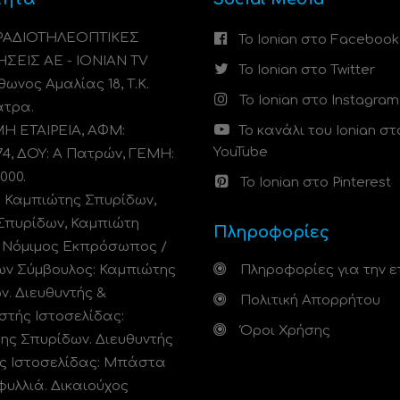
 ΡΑΔΙΟΤΗΛΕΟΠΤΙΚΕΣ
Το Ionian στο Facebook
ΗΣΕΙΣ ΑΕ - IONIAN TV
Το Ionian στο Twitter
ωνος Αμαλίας 18, Τ.Κ.
Το Ionian στο Instagram
άτρα.
 ΕΤΑΙΡΕΙΑ, ΑΦΜ:
Το κανάλι του Ionian στ
YouTube
74, ΔΟΥ: A Πατρών, ΓΕΜΗ:
000.
Το Ionian στο Pinterest
: Καμπιώτης Σπυρίδων,
Σπυρίδων, Καμπιώτη
Πληροφορίες
. Νόμιμος Εκπρόσωπος /
ων Σύμβουλος: Καμπιώτης
Πληροφορίες για την ε
ν. Διευθυντής &
Πολιτική Απορρήτου
στής Ιστοσελίδας:
Όροι Χρήσης
ης Σπυρίδων. Διευθυντής
ς Ιστοσελίδας: Μπάστα
φυλλιά. Δικαιούχος