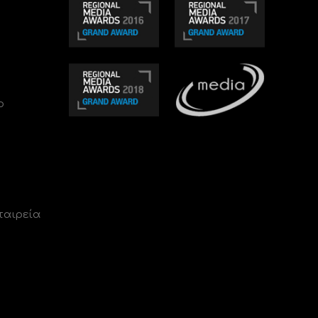
ο
ταιρεία