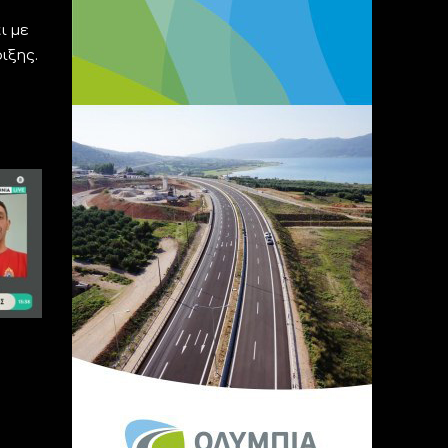
ι με
ιξης.