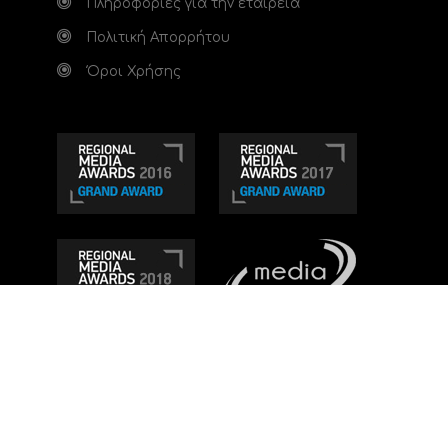
Πληροφορίες για την εταιρεία
Πολιτική Απορρήτου
Όροι Χρήσης
Τηλεοπτικό κανάλι Ionian TV - Η Τηλεόραση της
Δυτικής Ελλάδας
. Ενημέρωση, Άποψη, Ψυχαγωγία.