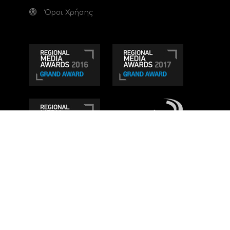
Όροι Χρήσης
Τηλεοπτικό κανάλι Ionian TV - Η Τηλεόραση της
Δυτικής Ελλάδας
. Ενημέρωση, Άποψη, Ψυχαγωγία.
Κατασκευή ιστοσελίδας: Set 2 Web