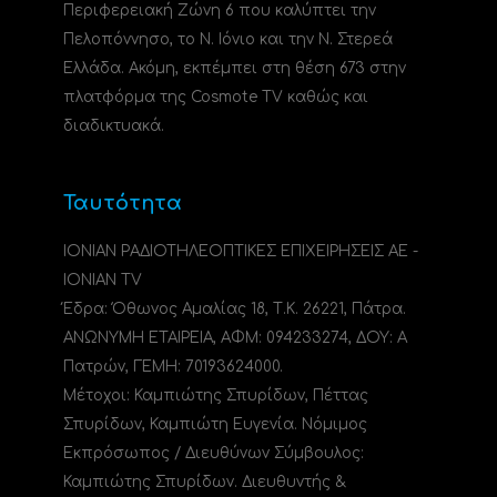
Περιφερειακή Ζώνη 6 που καλύπτει την
Πελοπόννησο, το N. Ιόνιο και την Ν. Στερεά
Ελλάδα. Ακόμη, εκπέμπει στη θέση 673 στην
πλατφόρμα της Cosmote TV καθώς και
διαδικτυακά.
Ταυτότητα
ΙΟΝΙΑΝ ΡΑΔΙΟΤΗΛΕΟΠΤΙΚΕΣ ΕΠΙΧΕΙΡΗΣΕΙΣ ΑΕ -
IONIAN TV
Έδρα: Όθωνος Αμαλίας 18, Τ.Κ. 26221, Πάτρα.
ΑΝΩΝΥΜΗ ΕΤΑΙΡΕΙΑ, ΑΦΜ: 094233274, ΔΟΥ: A
Πατρών, ΓΕΜΗ: 70193624000.
Μέτοχοι: Καμπιώτης Σπυρίδων, Πέττας
Σπυρίδων, Καμπιώτη Ευγενία. Νόμιμος
Εκπρόσωπος / Διευθύνων Σύμβουλος:
Καμπιώτης Σπυρίδων. Διευθυντής &