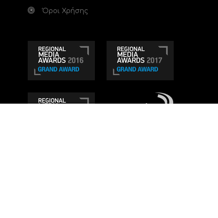
Όροι Χρήσης
Τηλεοπτικό κανάλι Ionian TV - Η Τηλεόραση της
Δυτικής Ελλάδας
. Ενημέρωση, Άποψη, Ψυχαγωγία.
Κατασκευή ιστοσελίδας: Set 2 Web