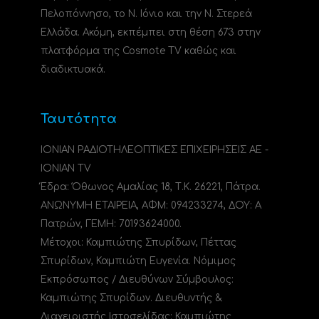
Πελοπόννησο, το N. Ιόνιο και την Ν. Στερεά
Ελλάδα. Ακόμη, εκπέμπει στη θέση 673 στην
πλατφόρμα της Cosmote TV καθώς και
διαδικτυακά.
Ταυτότητα
ΙΟΝΙΑΝ ΡΑΔΙΟΤΗΛΕΟΠΤΙΚΕΣ ΕΠΙΧΕΙΡΗΣΕΙΣ ΑΕ -
IONIAN TV
Έδρα: Όθωνος Αμαλίας 18, Τ.Κ. 26221, Πάτρα.
ΑΝΩΝΥΜΗ ΕΤΑΙΡΕΙΑ, ΑΦΜ: 094233274, ΔΟΥ: A
Πατρών, ΓΕΜΗ: 70193624000.
Μέτοχοι: Καμπιώτης Σπυρίδων, Πέττας
Σπυρίδων, Καμπιώτη Ευγενία. Νόμιμος
Εκπρόσωπος / Διευθύνων Σύμβουλος:
Καμπιώτης Σπυρίδων. Διευθυντής &
Διαχειριστής Ιστοσελίδας: Καμπιώτης