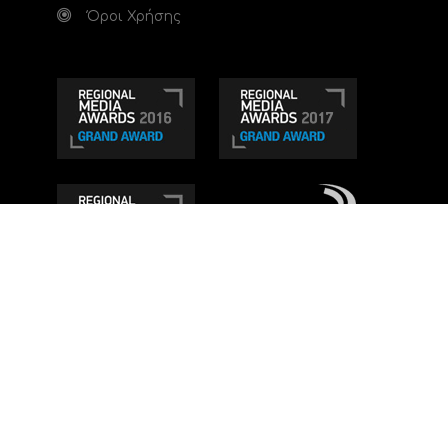
Όροι Χρήσης
Τηλεοπτικό κανάλι Ionian TV - Η Τηλεόραση της
Δυτικής Ελλάδας
. Ενημέρωση, Άποψη, Ψυχαγωγία.
Κατασκευή ιστοσελίδας: Set 2 Web