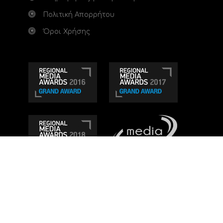
Πολιτική Απορρήτου
Όροι Χρήσης
Τηλεοπτικό κανάλι Ionian TV - Η Τηλεόραση της
Δυτικής Ελλάδας
. Ενημέρωση, Άποψη, Ψυχαγωγία.