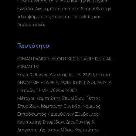
Πελοπόννησο, το N. Ιόνιο και την Ν. Στερεά
Ελλάδα. Ακόμη, εκπέμπει στη θέση 673 στην
πλατφόρμα της Cosmote TV καθώς και
διαδικτυακά.
Ταυτότητα
ΙΟΝΙΑΝ ΡΑΔΙΟΤΗΛΕΟΠΤΙΚΕΣ ΕΠΙΧΕΙΡΗΣΕΙΣ ΑΕ -
IONIAN TV
Έδρα: Όθωνος Αμαλίας 18, Τ.Κ. 26221, Πάτρα.
ΑΝΩΝΥΜΗ ΕΤΑΙΡΕΙΑ, ΑΦΜ: 094233274, ΔΟΥ: A
Πατρών, ΓΕΜΗ: 70193624000.
Μέτοχοι: Καμπιώτης Σπυρίδων, Πέττας
Σπυρίδων, Καμπιώτη Ευγενία. Νόμιμος
Εκπρόσωπος / Διευθύνων Σύμβουλος:
Καμπιώτης Σπυρίδων. Διευθυντής &
Διαχειριστής Ιστοσελίδας: Καμπιώτης