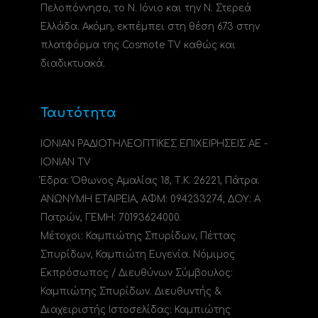
Πελοπόννησο, το N. Ιόνιο και την Ν. Στερεά
Ελλάδα. Ακόμη, εκπέμπει στη θέση 673 στην
πλατφόρμα της Cosmote TV καθώς και
διαδικτυακά.
Ταυτότητα
ΙΟΝΙΑΝ ΡΑΔΙΟΤΗΛΕΟΠΤΙΚΕΣ ΕΠΙΧΕΙΡΗΣΕΙΣ ΑΕ -
IONIAN TV
Έδρα: Όθωνος Αμαλίας 18, Τ.Κ. 26221, Πάτρα.
ΑΝΩΝΥΜΗ ΕΤΑΙΡΕΙΑ, ΑΦΜ: 094233274, ΔΟΥ: A
Πατρών, ΓΕΜΗ: 70193624000.
Μέτοχοι: Καμπιώτης Σπυρίδων, Πέττας
Σπυρίδων, Καμπιώτη Ευγενία. Νόμιμος
Εκπρόσωπος / Διευθύνων Σύμβουλος:
Καμπιώτης Σπυρίδων. Διευθυντής &
Διαχειριστής Ιστοσελίδας: Καμπιώτης