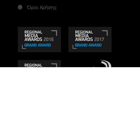
Όροι Χρήσης
Τηλεοπτικό κανάλι Ionian TV - Η Τηλεόραση της
Δυτικής Ελλάδας
. Ενημέρωση, Άποψη, Ψυχαγωγία.
Κατασκευή ιστοσελίδας: Set 2 Web