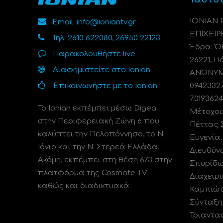
ΙΟΝΙΑΝ
Email: info@ioniantv.gr
ΕΠΙΧΕΙΡ
Τηλ: 2610 622080, 26950 22123
Έδρα: Όθ
Παρακολουθήστε live
26221, Π
Διαφημιστείτε στο Ionian
ΑΝΩΝΥΜΗ
Επικοινωνήστε με το Ionian
0942332
70193624
Το Ionian εκπέμπει μέσω Digea
Μέτοχοι
στην Περιφερειακή Ζώνη 6 που
Πέττας 
καλύπτει την Πελοπόννησο, το N.
Ευγενία
Ιόνιο και την Ν. Στερεά Ελλάδα.
Διευθύν
Ακόμη, εκπέμπει στη θέση 673 στην
Σπυρίδω
πλατφόρμα της Cosmote TV
Διαχειρι
καθώς και διαδικτυακά.
Καμπιώτ
Σύνταξη
Τριαντα