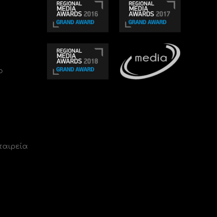
ο
ταιρεία