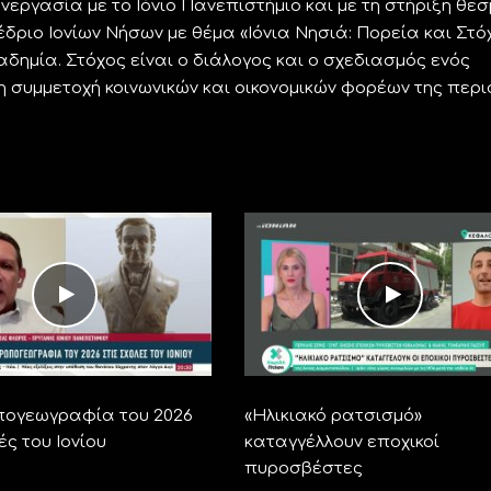
νεργασία με το Ιόνιο Πανεπιστήμιο και με τη στήριξη θεσ
ριο Ιονίων Νήσων με θέμα «Ιόνια Νησιά: Πορεία και Στό
αδημία. Στόχος είναι ο διάλογος και ο σχεδιασμός ενός
η συμμετοχή κοινωνικών και οικονομικών φορέων της περι
ογεωγραφία του 2026
«Ηλικιακό ρατσισμό»
ές του Ιονίου
καταγγέλλουν εποχικοί
πυροσβέστες