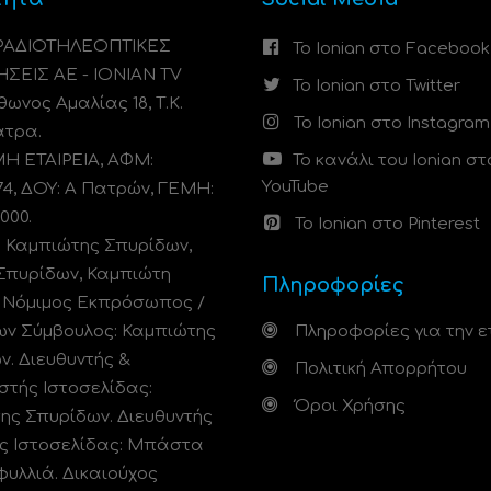
 ΡΑΔΙΟΤΗΛΕΟΠΤΙΚΕΣ
Το Ionian στο Facebook
ΗΣΕΙΣ ΑΕ - IONIAN TV
Το Ionian στο Twitter
ωνος Αμαλίας 18, Τ.Κ.
Το Ionian στο Instagram
άτρα.
 ΕΤΑΙΡΕΙΑ, ΑΦΜ:
Το κανάλι του Ionian στ
YouTube
74, ΔΟΥ: A Πατρών, ΓΕΜΗ:
000.
Το Ionian στο Pinterest
: Καμπιώτης Σπυρίδων,
Σπυρίδων, Καμπιώτη
Πληροφορίες
. Νόμιμος Εκπρόσωπος /
ων Σύμβουλος: Καμπιώτης
Πληροφορίες για την ε
ν. Διευθυντής &
Πολιτική Απορρήτου
στής Ιστοσελίδας:
Όροι Χρήσης
ης Σπυρίδων. Διευθυντής
ς Ιστοσελίδας: Μπάστα
φυλλιά. Δικαιούχος