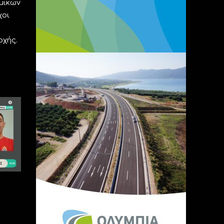
μικών
χοι
οχής.