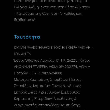
Πελοπόννησο, το N. Ιόνιο και την Ν. Στερεά
Ελλάδα. Ακόμη, εκπέμπει στη θέση 673 στην
πλατφόρμα της Cosmote TV καθώς και
διαδικτυακά.
Ταυτότητα
ΙΟΝΙΑΝ ΡΑΔΙΟΤΗΛΕΟΠΤΙΚΕΣ ΕΠΙΧΕΙΡΗΣΕΙΣ ΑΕ -
IONIAN TV
Έδρα: Όθωνος Αμαλίας 18, Τ.Κ. 26221, Πάτρα.
ΑΝΩΝΥΜΗ ΕΤΑΙΡΕΙΑ, ΑΦΜ: 094233274, ΔΟΥ: A
Πατρών, ΓΕΜΗ: 70193624000.
Μέτοχοι: Καμπιώτης Σπυρίδων, Πέττας
Σπυρίδων, Καμπιώτη Ευγενία. Νόμιμος
Εκπρόσωπος / Διευθύνων Σύμβουλος:
Καμπιώτης Σπυρίδων. Διευθυντής &
Διαχειριστής Ιστοσελίδας: Καμπιώτης