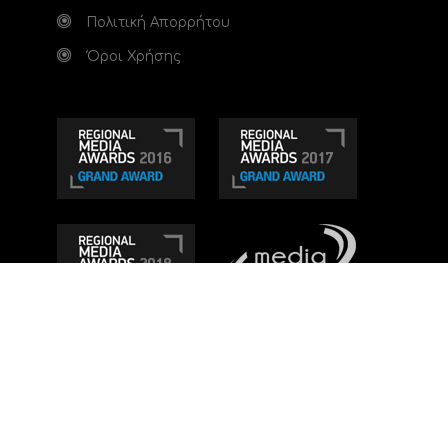
Πολιτική Απορρήτου
Όροι Χρήσης
Τηλεοπτικό κανάλι Ionian TV - Η Τηλεόραση της
Δυτικής Ελλάδας
. Ενημέρωση, Άποψη, Ψυχαγωγία.