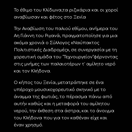
Το έθιμο του Κλίδωνα,τα ριζικάρια και οι χοροί
αναβίωσαν και φέτος στο Ξενία
Την Αναβίωση του παλιού εθίμου, ανήμερα του
Αη Γιάννη του Ριγανά, πραγματοποίησε για μια
ακόμα χρονιά ο Σύλλογος «Ναύπακτος
Πολιτιστικές Διαδρομές», σε συνεργασία με τη
χορευτική ομάδα του “Τεχνουργείον“φέρνοντας
στις μνήμες των παλαιοτέρων τ’ αμίλητο νερό
και τον Κλήδονα.
Ο κήπος του Ξενία, μετατράπηκε σε ένα
υπέροχο μουσικοχορευτικό σκηνικό με το
άναμμα της φωτιάς, το πέρασμα πάνω από
αυτήν καθώς και η μεταφορά του αμίλητου
νερού, την έκθεση στα άστρα, και το άνοιγμα
του Κλήδονα που για τον καθέναν είχε και
έναν χρησμό.