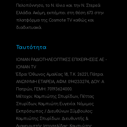
Πελοπόννησο, το N. Ιόνιο και την Ν. Στερεά
Ελλάδα. Ακόμη, εκπέμπει στη θέση 673 στην
πλατφόρμα της Cosmote TV καθώς και
διαδικτυακά.
Ταυτότητα
ΙΟΝΙΑΝ ΡΑΔΙΟΤΗΛΕΟΠΤΙΚΕΣ ΕΠΙΧΕΙΡΗΣΕΙΣ ΑΕ -
IONIAN TV
Έδρα: Όθωνος Αμαλίας 18, Τ.Κ. 26221, Πάτρα.
ΑΝΩΝΥΜΗ ΕΤΑΙΡΕΙΑ, ΑΦΜ: 094233274, ΔΟΥ: A
Πατρών, ΓΕΜΗ: 70193624000.
Μέτοχοι: Καμπιώτης Σπυρίδων, Πέττας
Σπυρίδων, Καμπιώτη Ευγενία. Νόμιμος
Εκπρόσωπος / Διευθύνων Σύμβουλος:
Καμπιώτης Σπυρίδων. Διευθυντής &
Διαχειριστής Ιστοσελίδας: Καμπιώτης