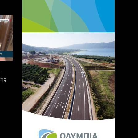
ι
της