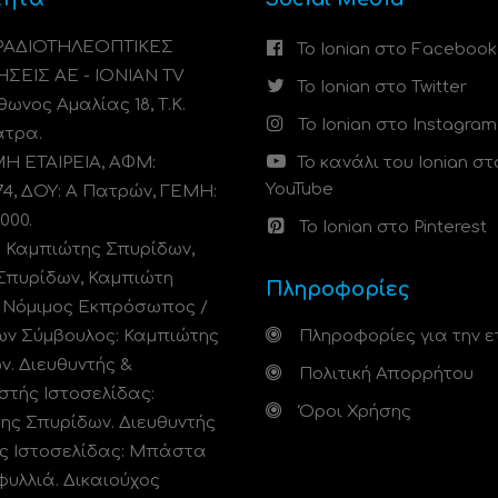
 ΡΑΔΙΟΤΗΛΕΟΠΤΙΚΕΣ
Το Ionian στο Facebook
ΗΣΕΙΣ ΑΕ - IONIAN TV
Το Ionian στο Twitter
ωνος Αμαλίας 18, Τ.Κ.
Το Ionian στο Instagram
άτρα.
 ΕΤΑΙΡΕΙΑ, ΑΦΜ:
Το κανάλι του Ionian στ
YouTube
74, ΔΟΥ: A Πατρών, ΓΕΜΗ:
000.
Το Ionian στο Pinterest
: Καμπιώτης Σπυρίδων,
Σπυρίδων, Καμπιώτη
Πληροφορίες
. Νόμιμος Εκπρόσωπος /
ων Σύμβουλος: Καμπιώτης
Πληροφορίες για την ε
ν. Διευθυντής &
Πολιτική Απορρήτου
στής Ιστοσελίδας:
Όροι Χρήσης
ης Σπυρίδων. Διευθυντής
ς Ιστοσελίδας: Μπάστα
φυλλιά. Δικαιούχος