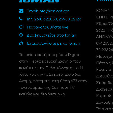
ΙΟΝΙΑΝ
Email: info@ioniantv.gr
ΕΠΙΧΕΙΡ
Τηλ: 2610 622080, 26950 22123
Έδρα: Όθ
Παρακολουθήστε live
26221, Π
Διαφημιστείτε στο Ionian
ΑΝΩΝΥΜΗ
Επικοινωνήστε με το Ionian
0942332
70193624
Το Ionian εκπέμπει μέσω Digea
Μέτοχοι
στην Περιφερειακή Ζώνη 6 που
Πέττας 
καλύπτει την Πελοπόννησο, το N.
Ευγενία
Ιόνιο και την Ν. Στερεά Ελλάδα.
Διευθύν
Ακόμη, εκπέμπει στη θέση 673 στην
Σπυρίδω
πλατφόρμα της Cosmote TV
Διαχειρι
καθώς και διαδικτυακά.
Καμπιώτ
Σύνταξη
Τριαντα