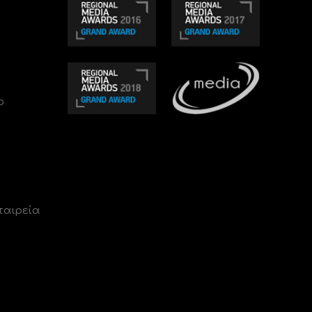
ο
ταιρεία