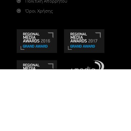
Πολιτική Απορρήτου
Όροι Χρήσης
Τηλεοπτικό κανάλι Ionian TV - Η Τηλεόραση της
Δυτικής Ελλάδας
. Ενημέρωση, Άποψη, Ψυχαγωγία.
Κατασκευή ιστοσελίδας: Set 2 Web