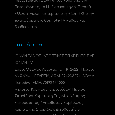
Περιφερειακή Ζώνη 6 που καλύπτει την
Πελοπόννησο, το N. Ιόνιο και την Ν. Στερεά
Ελλάδα. Ακόμη, εκπέμπει στη θέση 673 στην
πλατφόρμα της Cosmote TV καθώς και
διαδικτυακά.
Ταυτότητα
ΙΟΝΙΑΝ ΡΑΔΙΟΤΗΛΕΟΠΤΙΚΕΣ ΕΠΙΧΕΙΡΗΣΕΙΣ ΑΕ -
IONIAN TV
Έδρα: Όθωνος Αμαλίας 18, Τ.Κ. 26221, Πάτρα.
ΑΝΩΝΥΜΗ ΕΤΑΙΡΕΙΑ, ΑΦΜ: 094233274, ΔΟΥ: A
Πατρών, ΓΕΜΗ: 70193624000.
Μέτοχοι: Καμπιώτης Σπυρίδων, Πέττας
Σπυρίδων, Καμπιώτη Ευγενία. Νόμιμος
Εκπρόσωπος / Διευθύνων Σύμβουλος:
Καμπιώτης Σπυρίδων. Διευθυντής &