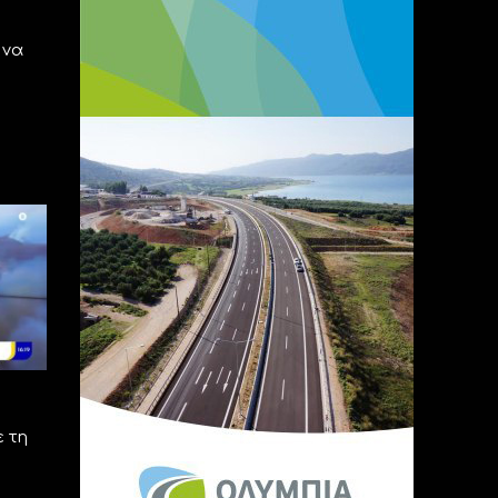
 να
ε τη