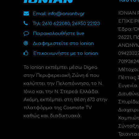
ΙΟΝΙΑΝ
Email: info@ioniantv.gr
ΕΠΙΧΕΙΡ
Τηλ: 2610 622080, 26950 22123
Έδρα: Όθ
Παρακολουθήστε live
26221, Π
Διαφημιστείτε στο Ionian
ΑΝΩΝΥΜΗ
Επικοινωνήστε με το Ionian
0942332
70193624
Το Ionian εκπέμπει μέσω Digea
Μέτοχοι
στην Περιφερειακή Ζώνη 6 που
Πέττας 
καλύπτει την Πελοπόννησο, το N.
Ευγενία
Ιόνιο και την Ν. Στερεά Ελλάδα.
Διευθύν
Ακόμη, εκπέμπει στη θέση 673 στην
Σπυρίδω
πλατφόρμα της Cosmote TV
Διαχειρι
καθώς και διαδικτυακά.
Καμπιώτ
Σύνταξη
Τριαντα