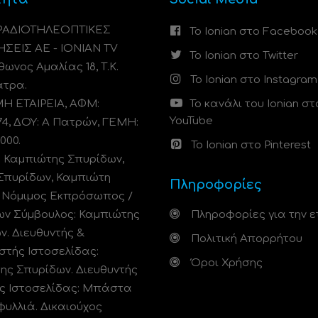
 ΡΑΔΙΟΤΗΛΕΟΠΤΙΚΕΣ
Το Ionian στο Facebook
ΗΣΕΙΣ ΑΕ - IONIAN TV
Το Ionian στο Twitter
ωνος Αμαλίας 18, Τ.Κ.
Το Ionian στο Instagram
άτρα.
 ΕΤΑΙΡΕΙΑ, ΑΦΜ:
Το κανάλι του Ionian στ
YouTube
74, ΔΟΥ: A Πατρών, ΓΕΜΗ:
000.
Το Ionian στο Pinterest
: Καμπιώτης Σπυρίδων,
Σπυρίδων, Καμπιώτη
Πληροφορίες
. Νόμιμος Εκπρόσωπος /
ων Σύμβουλος: Καμπιώτης
Πληροφορίες για την ε
ν. Διευθυντής &
Πολιτική Απορρήτου
στής Ιστοσελίδας:
Όροι Χρήσης
ης Σπυρίδων. Διευθυντής
ς Ιστοσελίδας: Μπάστα
φυλλιά. Δικαιούχος