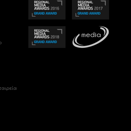
ο
ταιρεία