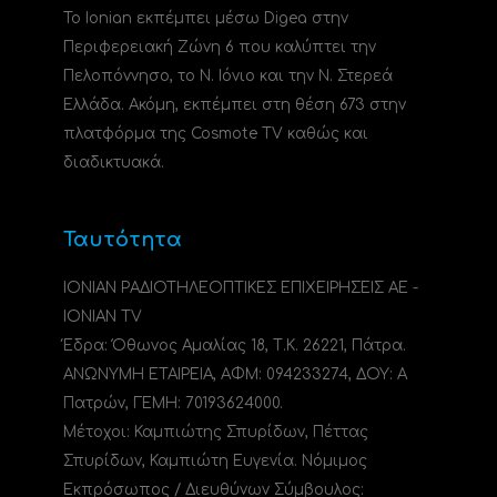
Το Ionian εκπέμπει μέσω Digea στην
Περιφερειακή Ζώνη 6 που καλύπτει την
Πελοπόννησο, το N. Ιόνιο και την Ν. Στερεά
Ελλάδα. Ακόμη, εκπέμπει στη θέση 673 στην
πλατφόρμα της Cosmote TV καθώς και
διαδικτυακά.
Ταυτότητα
ΙΟΝΙΑΝ ΡΑΔΙΟΤΗΛΕΟΠΤΙΚΕΣ ΕΠΙΧΕΙΡΗΣΕΙΣ ΑΕ -
IONIAN TV
Έδρα: Όθωνος Αμαλίας 18, Τ.Κ. 26221, Πάτρα.
ΑΝΩΝΥΜΗ ΕΤΑΙΡΕΙΑ, ΑΦΜ: 094233274, ΔΟΥ: A
Πατρών, ΓΕΜΗ: 70193624000.
Μέτοχοι: Καμπιώτης Σπυρίδων, Πέττας
Σπυρίδων, Καμπιώτη Ευγενία. Νόμιμος
Εκπρόσωπος / Διευθύνων Σύμβουλος: