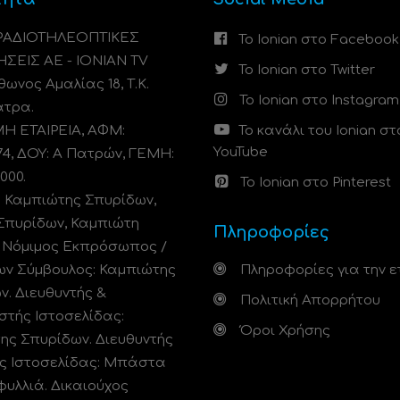
 ΡΑΔΙΟΤΗΛΕΟΠΤΙΚΕΣ
Το Ionian στο Facebook
ΗΣΕΙΣ ΑΕ - IONIAN TV
Το Ionian στο Twitter
ωνος Αμαλίας 18, Τ.Κ.
Το Ionian στο Instagram
άτρα.
 ΕΤΑΙΡΕΙΑ, ΑΦΜ:
Το κανάλι του Ionian στ
YouTube
74, ΔΟΥ: A Πατρών, ΓΕΜΗ:
000.
Το Ionian στο Pinterest
: Καμπιώτης Σπυρίδων,
Σπυρίδων, Καμπιώτη
Πληροφορίες
. Νόμιμος Εκπρόσωπος /
ων Σύμβουλος: Καμπιώτης
Πληροφορίες για την ε
ν. Διευθυντής &
Πολιτική Απορρήτου
στής Ιστοσελίδας:
Όροι Χρήσης
ης Σπυρίδων. Διευθυντής
ς Ιστοσελίδας: Μπάστα
φυλλιά. Δικαιούχος