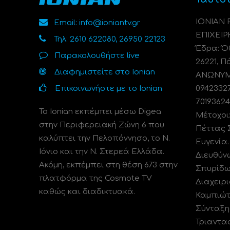
ΙΟΝΙΑΝ
Email: info@ioniantv.gr
ΕΠΙΧΕΙΡ
Τηλ: 2610 622080, 26950 22123
Έδρα: Όθ
Παρακολουθήστε live
26221, Π
Διαφημιστείτε στο Ionian
ΑΝΩΝΥΜΗ
Επικοινωνήστε με το Ionian
0942332
70193624
Το Ionian εκπέμπει μέσω Digea
Μέτοχοι
στην Περιφερειακή Ζώνη 6 που
Πέττας 
καλύπτει την Πελοπόννησο, το N.
Ευγενία
Ιόνιο και την Ν. Στερεά Ελλάδα.
Διευθύν
Ακόμη, εκπέμπει στη θέση 673 στην
Σπυρίδω
πλατφόρμα της Cosmote TV
Διαχειρι
καθώς και διαδικτυακά.
Καμπιώτ
Σύνταξη
Τριαντα