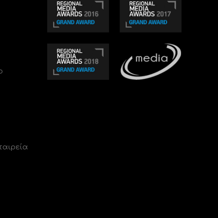
ο
ταιρεία