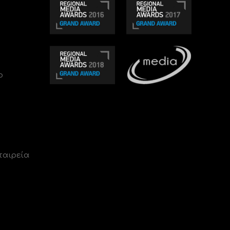
ο
ταιρεία