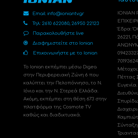
ΙΟΝΙΑΝ
Email: info@ioniantv.gr
ΕΠΙΧΕΙΡ
Τηλ: 2610 622080, 26950 22123
Έδρα: Όθ
Παρακολουθήστε live
26221, Π
Διαφημιστείτε στο Ionian
ΑΝΩΝΥΜΗ
Επικοινωνήστε με το Ionian
0942332
70193624
Το Ionian εκπέμπει μέσω Digea
Μέτοχοι
στην Περιφερειακή Ζώνη 6 που
Πέττας 
καλύπτει την Πελοπόννησο, το N.
Ευγενία
Ιόνιο και την Ν. Στερεά Ελλάδα.
Διευθύν
Ακόμη, εκπέμπει στη θέση 673 στην
Σπυρίδω
πλατφόρμα της Cosmote TV
Διαχειρι
καθώς και διαδικτυακά.
Καμπιώτ
Σύνταξη
Τριαντα