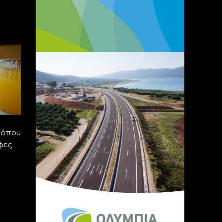
τόπου
φες