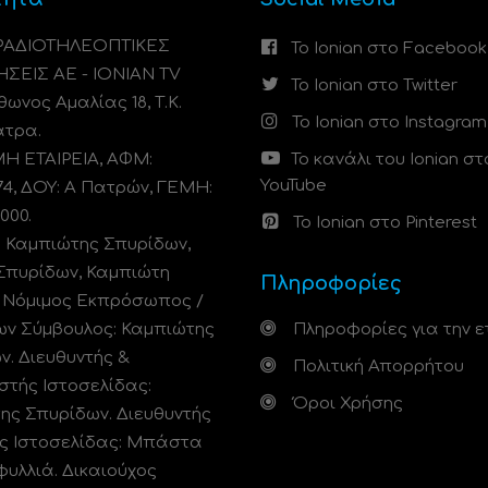
 ΡΑΔΙΟΤΗΛΕΟΠΤΙΚΕΣ
Το Ionian στο Facebook
ΗΣΕΙΣ ΑΕ - IONIAN TV
Το Ionian στο Twitter
ωνος Αμαλίας 18, Τ.Κ.
Το Ionian στο Instagram
άτρα.
 ΕΤΑΙΡΕΙΑ, ΑΦΜ:
Το κανάλι του Ionian στ
YouTube
74, ΔΟΥ: A Πατρών, ΓΕΜΗ:
000.
Το Ionian στο Pinterest
: Καμπιώτης Σπυρίδων,
Σπυρίδων, Καμπιώτη
Πληροφορίες
. Νόμιμος Εκπρόσωπος /
ων Σύμβουλος: Καμπιώτης
Πληροφορίες για την ε
ν. Διευθυντής &
Πολιτική Απορρήτου
στής Ιστοσελίδας:
Όροι Χρήσης
ης Σπυρίδων. Διευθυντής
ς Ιστοσελίδας: Μπάστα
φυλλιά. Δικαιούχος