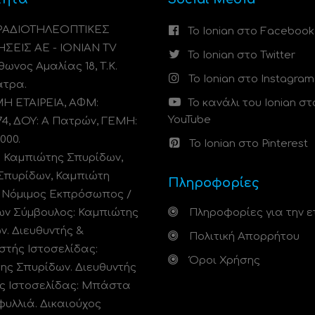
 ΡΑΔΙΟΤΗΛΕΟΠΤΙΚΕΣ
Το Ionian στο Facebook
ΗΣΕΙΣ ΑΕ - IONIAN TV
Το Ionian στο Twitter
ωνος Αμαλίας 18, Τ.Κ.
Το Ionian στο Instagram
άτρα.
 ΕΤΑΙΡΕΙΑ, ΑΦΜ:
Το κανάλι του Ionian στ
YouTube
74, ΔΟΥ: A Πατρών, ΓΕΜΗ:
000.
Το Ionian στο Pinterest
: Καμπιώτης Σπυρίδων,
Σπυρίδων, Καμπιώτη
Πληροφορίες
. Νόμιμος Εκπρόσωπος /
ων Σύμβουλος: Καμπιώτης
Πληροφορίες για την ε
ν. Διευθυντής &
Πολιτική Απορρήτου
στής Ιστοσελίδας:
Όροι Χρήσης
ης Σπυρίδων. Διευθυντής
ς Ιστοσελίδας: Μπάστα
φυλλιά. Δικαιούχος