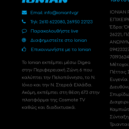
ΙΟΝΙΑΝ
Email: info@ioniantv.gr
ΕΠΙΧΕΙΡ
Τηλ: 2610 622080, 26950 22123
Έδρα: Όθ
Παρακολουθήστε live
26221, Π
Διαφημιστείτε στο Ionian
ΑΝΩΝΥΜΗ
Επικοινωνήστε με το Ionian
0942332
70193624
Το Ionian εκπέμπει μέσω Digea
Μέτοχοι
στην Περιφερειακή Ζώνη 6 που
Πέττας 
καλύπτει την Πελοπόννησο, το N.
Ευγενία
Ιόνιο και την Ν. Στερεά Ελλάδα.
Διευθύν
Ακόμη, εκπέμπει στη θέση 673 στην
Σπυρίδω
πλατφόρμα της Cosmote TV
Διαχειρι
καθώς και διαδικτυακά.
Καμπιώτ
Σύνταξη
Τριαντα