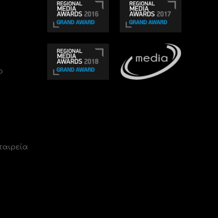
ο
ταιρεία