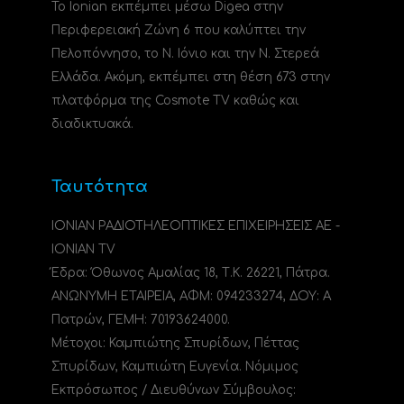
Το Ionian εκπέμπει μέσω Digea στην
Περιφερειακή Ζώνη 6 που καλύπτει την
Πελοπόννησο, το N. Ιόνιο και την Ν. Στερεά
Ελλάδα. Ακόμη, εκπέμπει στη θέση 673 στην
πλατφόρμα της Cosmote TV καθώς και
διαδικτυακά.
Ταυτότητα
ΙΟΝΙΑΝ ΡΑΔΙΟΤΗΛΕΟΠΤΙΚΕΣ ΕΠΙΧΕΙΡΗΣΕΙΣ ΑΕ -
IONIAN TV
Έδρα: Όθωνος Αμαλίας 18, Τ.Κ. 26221, Πάτρα.
ΑΝΩΝΥΜΗ ΕΤΑΙΡΕΙΑ, ΑΦΜ: 094233274, ΔΟΥ: A
Πατρών, ΓΕΜΗ: 70193624000.
Μέτοχοι: Καμπιώτης Σπυρίδων, Πέττας
Σπυρίδων, Καμπιώτη Ευγενία. Νόμιμος
Εκπρόσωπος / Διευθύνων Σύμβουλος: