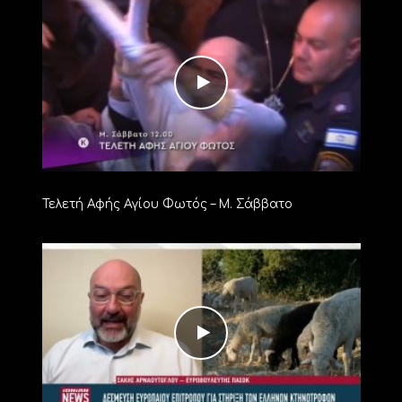
Τελετή Αφής Αγίου Φωτός – Μ. Σάββατο