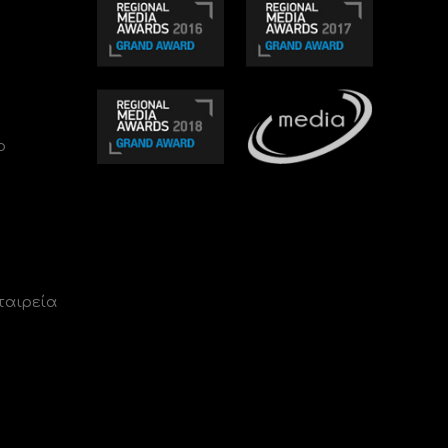
ο
ταιρεία