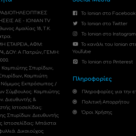
 ΡΑΔΙΟΤΗΛΕΟΠΤΙΚΕΣ
Το Ionian στο Facebook
ΗΣΕΙΣ ΑΕ - IONIAN TV
Το Ionian στο Twitter
ωνος Αμαλίας 18, Τ.Κ.
Το Ionian στο Instagram
άτρα.
 ΕΤΑΙΡΕΙΑ, ΑΦΜ:
Το κανάλι του Ionian στ
YouTube
74, ΔΟΥ: A Πατρών, ΓΕΜΗ:
000.
Το Ionian στο Pinterest
: Καμπιώτης Σπυρίδων,
Σπυρίδων, Καμπιώτη
Πληροφορίες
. Νόμιμος Εκπρόσωπος /
ων Σύμβουλος: Καμπιώτης
Πληροφορίες για την ε
ν. Διευθυντής &
Πολιτική Απορρήτου
στής Ιστοσελίδας:
Όροι Χρήσης
ης Σπυρίδων. Διευθυντής
ς Ιστοσελίδας: Μπάστα
φυλλιά. Δικαιούχος