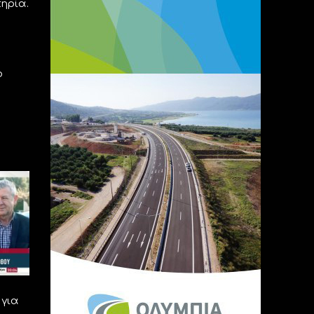
ηρία.
ο
για