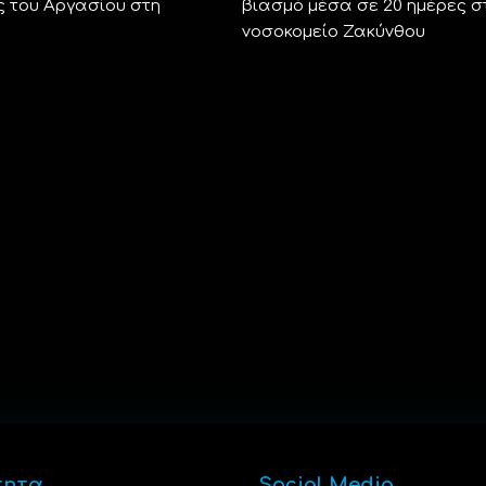
 του Αργασίου στη
βιασμό μέσα σε 20 ημέρες σ
νοσοκομείο Ζακύνθου
τητα
Social Media