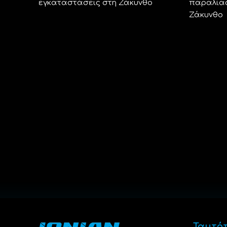
εγκαταστάσεις στη Ζάκυνθο
παραλίας
Ζάκυνθο
Ταυτό