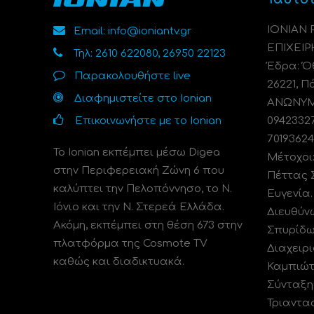
ΙΟΝΙΑΝ
Email: info@ioniantv.gr
ΕΠΙΧΕΙΡ
Τηλ: 2610 622080, 26950 22123
Έδρα: Όθ
Παρακολουθήστε live
26221, Π
Διαφημιστείτε στο Ionian
ΑΝΩΝΥΜΗ
Επικοινωνήστε με το Ionian
0942332
70193624
Το Ionian εκπέμπει μέσω Digea
Μέτοχοι
στην Περιφερειακή Ζώνη 6 που
Πέττας 
καλύπτει την Πελοπόννησο, το N.
Ευγενία
Ιόνιο και την Ν. Στερεά Ελλάδα.
Διευθύν
Ακόμη, εκπέμπει στη θέση 673 στην
Σπυρίδω
πλατφόρμα της Cosmote TV
Διαχειρι
καθώς και διαδικτυακά.
Καμπιώτ
Σύνταξη
Τριαντα