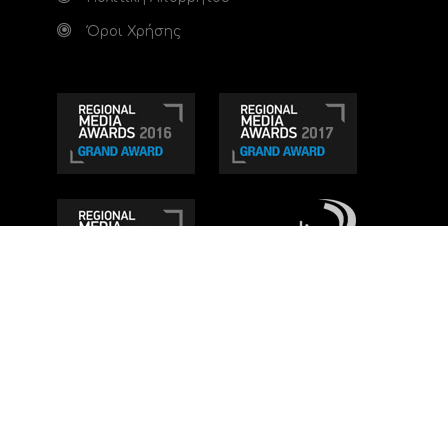
Όροι Χρήσης
Τηλεοπτικό κανάλι Ionian TV - Η Τηλεόραση της
Δυτικής Ελλάδας
. Ενημέρωση, Άποψη, Ψυχαγωγία.
Κατασκευή ιστοσελίδας: Set 2 Web