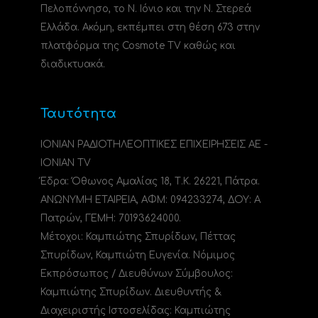
Πελοπόννησο, το N. Ιόνιο και την Ν. Στερεά
Ελλάδα. Ακόμη, εκπέμπει στη θέση 673 στην
πλατφόρμα της Cosmote TV καθώς και
διαδικτυακά.
Ταυτότητα
ΙΟΝΙΑΝ ΡΑΔΙΟΤΗΛΕΟΠΤΙΚΕΣ ΕΠΙΧΕΙΡΗΣΕΙΣ ΑΕ -
IONIAN TV
Έδρα: Όθωνος Αμαλίας 18, Τ.Κ. 26221, Πάτρα.
ΑΝΩΝΥΜΗ ΕΤΑΙΡΕΙΑ, ΑΦΜ: 094233274, ΔΟΥ: A
Πατρών, ΓΕΜΗ: 70193624000.
Μέτοχοι: Καμπιώτης Σπυρίδων, Πέττας
Σπυρίδων, Καμπιώτη Ευγενία. Νόμιμος
Εκπρόσωπος / Διευθύνων Σύμβουλος:
Καμπιώτης Σπυρίδων. Διευθυντής &
Διαχειριστής Ιστοσελίδας: Καμπιώτης