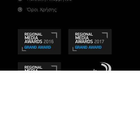
Όροι Χρήσης
Τηλεοπτικό κανάλι Ionian TV - Η Τηλεόραση της
Δυτικής Ελλάδας
. Ενημέρωση, Άποψη, Ψυχαγωγία.
Κατασκευή ιστοσελίδας: Set 2 Web