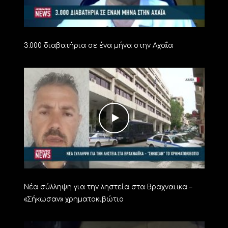
3.000 διαβατήρια σε ένα μήνα στην Αχαΐα
Νέα σύλληψη για την ληστεία στα Βραχναιϊκα –
«Σήκωσαν» χρηματοκιβώτιο