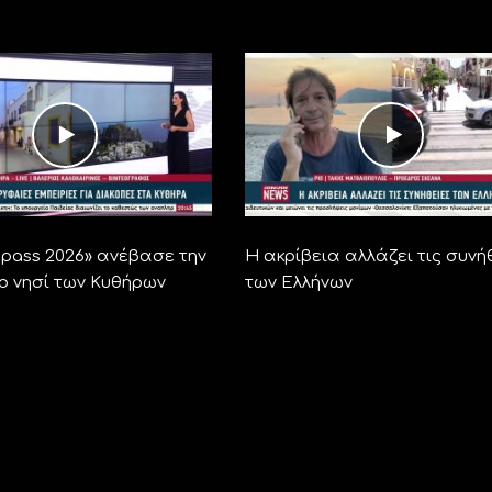
ra pass 2026» ανέβασε την
Η ακρίβεια αλλάζει τις συνή
το νησί των Κυθήρων
των Ελλήνων