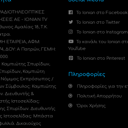
 ΡΑΔΙΟΤΗΛΕΟΠΤΙΚΕΣ
Το Ionian στο Facebook
ΗΣΕΙΣ ΑΕ - IONIAN TV
Το Ionian στο Twitter
ωνος Αμαλίας 18, Τ.Κ.
Το Ionian στο Instagram
άτρα.
 ΕΤΑΙΡΕΙΑ, ΑΦΜ:
Το κανάλι του Ionian στ
YouTube
74, ΔΟΥ: A Πατρών, ΓΕΜΗ:
000.
Το Ionian στο Pinterest
: Καμπιώτης Σπυρίδων,
Σπυρίδων, Καμπιώτη
Πληροφορίες
. Νόμιμος Εκπρόσωπος /
ων Σύμβουλος: Καμπιώτης
Πληροφορίες για την ε
ν. Διευθυντής &
Πολιτική Απορρήτου
στής Ιστοσελίδας:
Όροι Χρήσης
ης Σπυρίδων. Διευθυντής
ς Ιστοσελίδας: Μπάστα
φυλλιά. Δικαιούχος