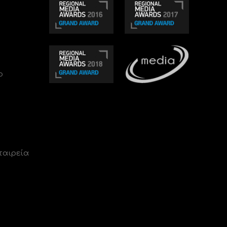
ο
ταιρεία