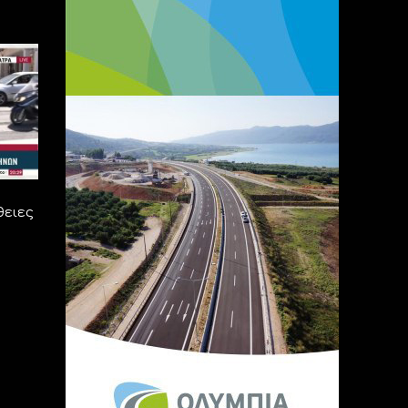
θειες