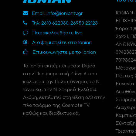
ΙΟΝΙΑΝ
Email: info@ioniantv.gr
ΕΠΙΧΕΙΡ
Τηλ: 2610 622080, 26950 22123
Έδρα: Όθ
Παρακολουθήστε live
26221, Π
Διαφημιστείτε στο Ionian
ΑΝΩΝΥΜΗ
Επικοινωνήστε με το Ionian
0942332
70193624
Το Ionian εκπέμπει μέσω Digea
Μέτοχοι
στην Περιφερειακή Ζώνη 6 που
Πέττας 
καλύπτει την Πελοπόννησο, το N.
Ευγενία
Ιόνιο και την Ν. Στερεά Ελλάδα.
Διευθύν
Ακόμη, εκπέμπει στη θέση 673 στην
Σπυρίδω
πλατφόρμα της Cosmote TV
Διαχειρι
καθώς και διαδικτυακά.
Καμπιώτ
Σύνταξη
Τριαντα