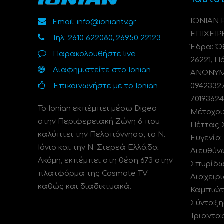
ΙΟΝΙΑΝ
Email: info@ioniantv.gr
ΕΠΙΧΕΙΡ
Τηλ: 2610 622080, 26950 22123
Έδρα: Όθ
Παρακολουθήστε live
26221, Π
Διαφημιστείτε στο Ionian
ΑΝΩΝΥΜΗ
Επικοινωνήστε με το Ionian
0942332
70193624
Το Ionian εκπέμπει μέσω Digea
Μέτοχοι
στην Περιφερειακή Ζώνη 6 που
Πέττας 
καλύπτει την Πελοπόννησο, το N.
Ευγενία
Ιόνιο και την Ν. Στερεά Ελλάδα.
Διευθύν
Ακόμη, εκπέμπει στη θέση 673 στην
Σπυρίδω
πλατφόρμα της Cosmote TV
Διαχειρι
καθώς και διαδικτυακά.
Καμπιώτ
Σύνταξη
Τριαντα