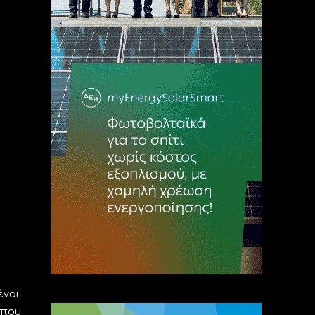
ένοι
 που