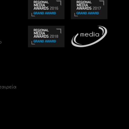
ο
ταιρεία