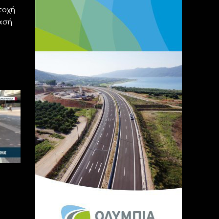
τοχή
ασή