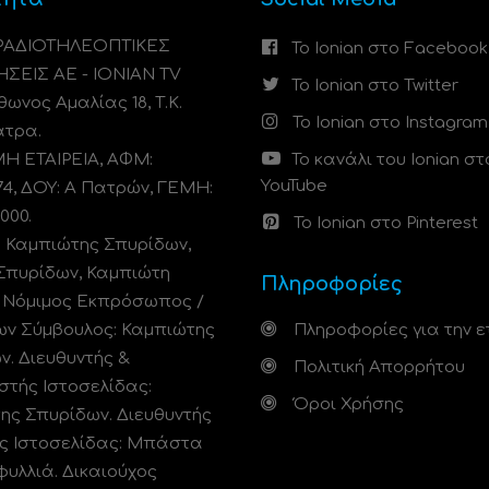
 ΡΑΔΙΟΤΗΛΕΟΠΤΙΚΕΣ
Το Ionian στο Facebook
ΗΣΕΙΣ ΑΕ - IONIAN TV
Το Ionian στο Twitter
ωνος Αμαλίας 18, Τ.Κ.
Το Ionian στο Instagram
άτρα.
 ΕΤΑΙΡΕΙΑ, ΑΦΜ:
Το κανάλι του Ionian στ
YouTube
74, ΔΟΥ: A Πατρών, ΓΕΜΗ:
000.
Το Ionian στο Pinterest
: Καμπιώτης Σπυρίδων,
Σπυρίδων, Καμπιώτη
Πληροφορίες
. Νόμιμος Εκπρόσωπος /
ων Σύμβουλος: Καμπιώτης
Πληροφορίες για την ε
ν. Διευθυντής &
Πολιτική Απορρήτου
στής Ιστοσελίδας:
Όροι Χρήσης
ης Σπυρίδων. Διευθυντής
ς Ιστοσελίδας: Μπάστα
φυλλιά. Δικαιούχος