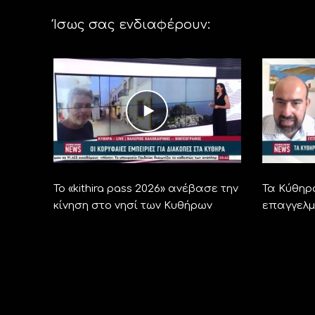
Ίσως σας ενδιαφέρουν:
Το «kithira pass 2026» ανέβασε την
Τα Κύθηρ
κίνηση στο νησί των Κυθήρων
επαγγελμ