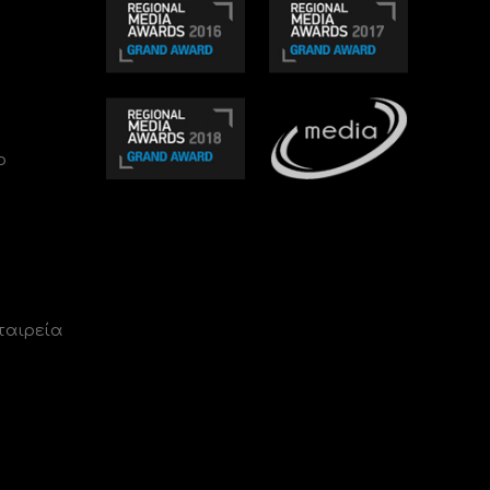
ο
ταιρεία