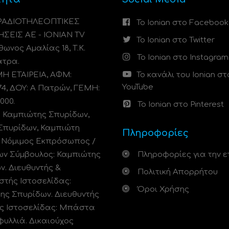
 ΡΑΔΙΟΤΗΛΕΟΠΤΙΚΕΣ
Το Ionian στο Facebook
ΗΣΕΙΣ ΑΕ - IONIAN TV
Το Ionian στο Twitter
ωνος Αμαλίας 18, Τ.Κ.
Το Ionian στο Instagram
άτρα.
 ΕΤΑΙΡΕΙΑ, ΑΦΜ:
Το κανάλι του Ionian στ
YouTube
74, ΔΟΥ: A Πατρών, ΓΕΜΗ:
000.
Το Ionian στο Pinterest
: Καμπιώτης Σπυρίδων,
Σπυρίδων, Καμπιώτη
Πληροφορίες
. Νόμιμος Εκπρόσωπος /
ων Σύμβουλος: Καμπιώτης
Πληροφορίες για την ε
ν. Διευθυντής &
Πολιτική Απορρήτου
στής Ιστοσελίδας:
Όροι Χρήσης
ης Σπυρίδων. Διευθυντής
ς Ιστοσελίδας: Μπάστα
φυλλιά. Δικαιούχος