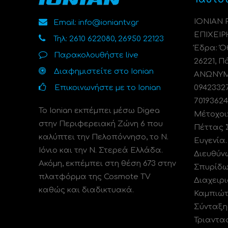
ΙΟΝΙΑΝ
Email: info@ioniantv.gr
ΕΠΙΧΕΙΡ
Τηλ: 2610 622080, 26950 22123
Έδρα: Όθ
Παρακολουθήστε live
26221, Π
Διαφημιστείτε στο Ionian
ΑΝΩΝΥΜΗ
Επικοινωνήστε με το Ionian
0942332
70193624
Το Ionian εκπέμπει μέσω Digea
Μέτοχοι
στην Περιφερειακή Ζώνη 6 που
Πέττας 
καλύπτει την Πελοπόννησο, το N.
Ευγενία
Ιόνιο και την Ν. Στερεά Ελλάδα.
Διευθύν
Ακόμη, εκπέμπει στη θέση 673 στην
Σπυρίδω
πλατφόρμα της Cosmote TV
Διαχειρι
καθώς και διαδικτυακά.
Καμπιώτ
Σύνταξη
Τριαντα