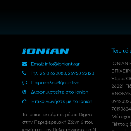
Ταυτό
ΙΟΝΙΑΝ
Email: info@ioniantv.gr
ΕΠΙΧΕΙΡ
Τηλ: 2610 622080, 26950 22123
Έδρα: Όθ
Παρακολουθήστε live
26221, Π
Διαφημιστείτε στο Ionian
ΑΝΩΝΥΜΗ
Επικοινωνήστε με το Ionian
0942332
70193624
Το Ionian εκπέμπει μέσω Digea
Μέτοχοι
στην Περιφερειακή Ζώνη 6 που
Πέττας 
καλύπτει την Πελοπόννησο, το N.