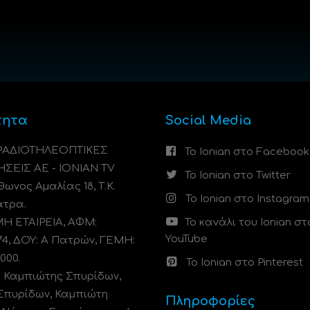
τητα
Social Media
 ΡΑΔΙΟΤΗΛΕΟΠΤΙΚΕΣ
Το Ionian στο Facebook
ΗΣΕΙΣ ΑΕ - IONIAN TV
Το Ionian στο Twitter
ωνος Αμαλίας 18, Τ.Κ.
Το Ionian στο Instagram
άτρα.
 ΕΤΑΙΡΕΙΑ, ΑΦΜ:
Το κανάλι του Ionian στ
YouTube
74, ΔΟΥ: A Πατρών, ΓΕΜΗ:
000.
Το Ionian στο Pinterest
: Καμπιώτης Σπυρίδων,
Σπυρίδων, Καμπιώτη
Πληροφορίες