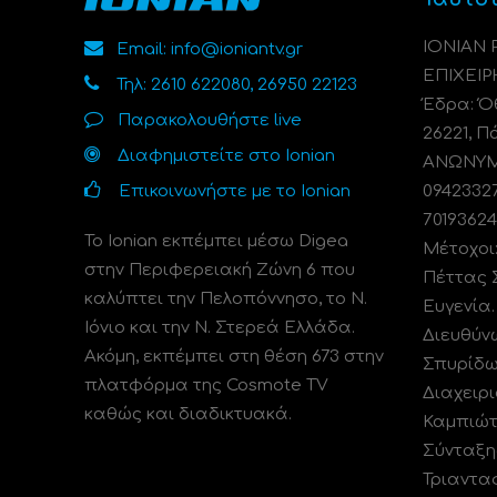
ΙΟΝΙΑΝ
Email: info@ioniantv.gr
ΕΠΙΧΕΙΡ
Τηλ: 2610 622080, 26950 22123
Έδρα: Όθ
Παρακολουθήστε live
26221, Π
Διαφημιστείτε στο Ionian
ΑΝΩΝΥΜΗ
Επικοινωνήστε με το Ionian
0942332
70193624
Το Ionian εκπέμπει μέσω Digea
Μέτοχοι
στην Περιφερειακή Ζώνη 6 που
Πέττας 
καλύπτει την Πελοπόννησο, το N.
Ευγενία
Ιόνιο και την Ν. Στερεά Ελλάδα.
Διευθύν
Ακόμη, εκπέμπει στη θέση 673 στην
Σπυρίδω
πλατφόρμα της Cosmote TV
Διαχειρι
καθώς και διαδικτυακά.
Καμπιώτ
Σύνταξη
Τριαντα