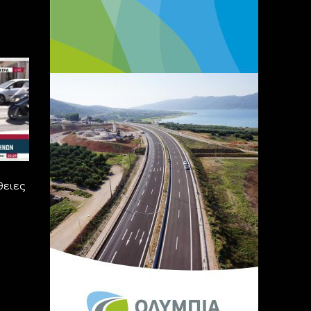
θειες