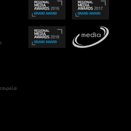
ο
ταιρεία