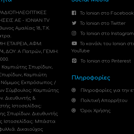
 ΡΑΔΙΟΤΗΛΕΟΠΤΙΚΕΣ
Το Ionian στο Facebook
ΗΣΕΙΣ ΑΕ - IONIAN TV
Το Ionian στο Twitter
ωνος Αμαλίας 18, Τ.Κ.
Το Ionian στο Instagram
άτρα.
 ΕΤΑΙΡΕΙΑ, ΑΦΜ:
Το κανάλι του Ionian στ
YouTube
74, ΔΟΥ: A Πατρών, ΓΕΜΗ:
000.
Το Ionian στο Pinterest
: Καμπιώτης Σπυρίδων,
Σπυρίδων, Καμπιώτη
Πληροφορίες
. Νόμιμος Εκπρόσωπος /
ων Σύμβουλος: Καμπιώτης
Πληροφορίες για την ε
ν. Διευθυντής &
Πολιτική Απορρήτου
στής Ιστοσελίδας:
Όροι Χρήσης
ης Σπυρίδων. Διευθυντής
ς Ιστοσελίδας: Μπάστα
φυλλιά. Δικαιούχος