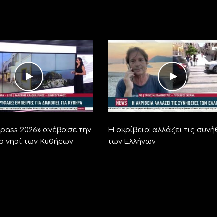
ra pass 2026» ανέβασε την
Η ακρίβεια αλλάζει τις συνή
το νησί των Κυθήρων
των Ελλήνων