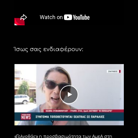
Ίσως σας ενδιαφέρουν:
«Γολγοθάς» η προσβασιμότητα των ΑμεΑ στη