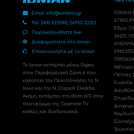
ΙΟΝΙΑΝ
Email: info@ioniantv.gr
ΕΠΙΧΕΙΡ
Τηλ: 2610 622080, 26950 22123
Έδρα: Όθ
Παρακολουθήστε live
26221, Π
Διαφημιστείτε στο Ionian
ΑΝΩΝΥΜΗ
Επικοινωνήστε με το Ionian
0942332
70193624
Το Ionian εκπέμπει μέσω Digea
Μέτοχοι
στην Περιφερειακή Ζώνη 6 που
Πέττας 
καλύπτει την Πελοπόννησο, το N.
Ευγενία
Ιόνιο και την Ν. Στερεά Ελλάδα.
Διευθύν
Ακόμη, εκπέμπει στη θέση 673 στην
Σπυρίδω
πλατφόρμα της Cosmote TV
Διαχειρι
καθώς και διαδικτυακά.
Καμπιώτ
Σύνταξη
Τριαντα