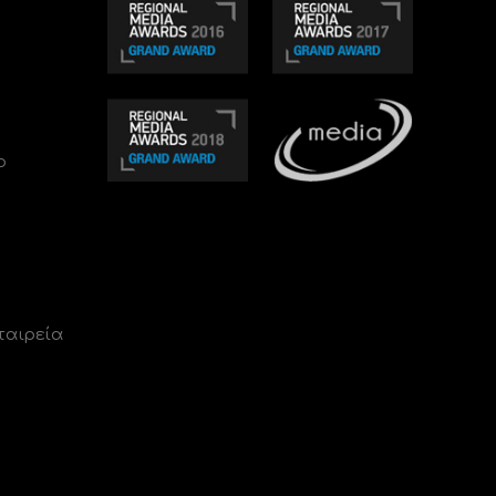
ο
ταιρεία