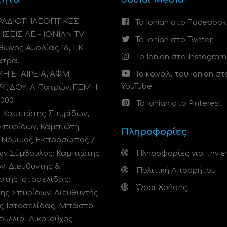
 ΡΑΔΙΟΤΗΛΕΟΠΤΙΚΕΣ
Το Ionian στο Facebook
ΗΣΕΙΣ ΑΕ - IONIAN TV
Το Ionian στο Twitter
ωνος Αμαλίας 18, Τ.Κ.
Το Ionian στο Instagram
άτρα.
 ΕΤΑΙΡΕΙΑ, ΑΦΜ:
Το κανάλι του Ionian στ
YouTube
74, ΔΟΥ: A Πατρών, ΓΕΜΗ:
000.
Το Ionian στο Pinterest
: Καμπιώτης Σπυρίδων,
Σπυρίδων, Καμπιώτη
Πληροφορίες
. Νόμιμος Εκπρόσωπος /
ων Σύμβουλος: Καμπιώτης
Πληροφορίες για την ε
ν. Διευθυντής &
Πολιτική Απορρήτου
στής Ιστοσελίδας:
Όροι Χρήσης
ης Σπυρίδων. Διευθυντής
ς Ιστοσελίδας: Μπάστα
φυλλιά. Δικαιούχος