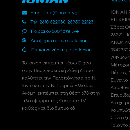
ΙΟΝΙΑΝ
Email: info@ioniantv.gr
ΕΠΙΧΕΙΡ
Τηλ: 2610 622080, 26950 22123
Έδρα: Όθ
Παρακολουθήστε live
26221, Π
Διαφημιστείτε στο Ionian
ΑΝΩΝΥΜΗ
Επικοινωνήστε με το Ionian
0942332
70193624
Το Ionian εκπέμπει μέσω Digea
Μέτοχοι
στην Περιφερειακή Ζώνη 6 που
Πέττας 
καλύπτει την Πελοπόννησο, το N.
Ευγενία
Ιόνιο και την Ν. Στερεά Ελλάδα.
Διευθύν
Ακόμη, εκπέμπει στη θέση 673 στην
Σπυρίδω
πλατφόρμα της Cosmote TV
Διαχειρι
καθώς και διαδικτυακά.
Καμπιώτ
Σύνταξη
Τριαντα