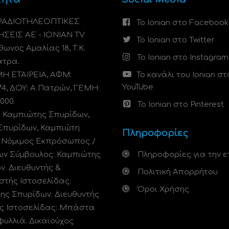
 ΡΑΔΙΟΤΗΛΕΟΠΤΙΚΕΣ
Το Ionian στο Facebook
ΗΣΕΙΣ ΑΕ - IONIAN TV
Το Ionian στο Twitter
ωνος Αμαλίας 18, Τ.Κ.
Το Ionian στο Instagram
άτρα.
 ΕΤΑΙΡΕΙΑ, ΑΦΜ:
Το κανάλι του Ionian στ
YouTube
74, ΔΟΥ: A Πατρών, ΓΕΜΗ:
000.
Το Ionian στο Pinterest
: Καμπιώτης Σπυρίδων,
Σπυρίδων, Καμπιώτη
Πληροφορίες
. Νόμιμος Εκπρόσωπος /
ων Σύμβουλος: Καμπιώτης
Πληροφορίες για την ε
ν. Διευθυντής &
Πολιτική Απορρήτου
στής Ιστοσελίδας:
Όροι Χρήσης
ης Σπυρίδων. Διευθυντής
ς Ιστοσελίδας: Μπάστα
φυλλιά. Δικαιούχος