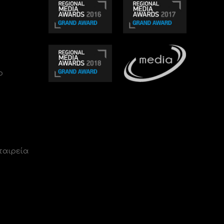
ο
ταιρεία